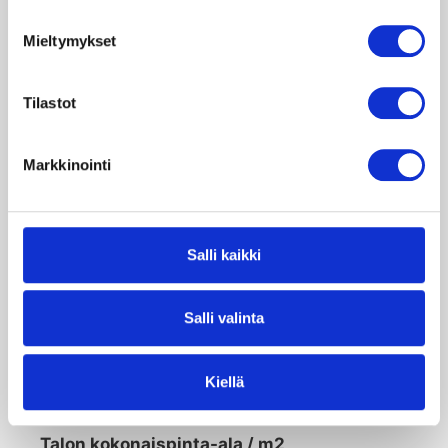
Mieltymykset
Osoite
Tilastot
Markkinointi
Paikkakunta
Salli kaikki
Palvelu, josta olet kiinnostunut
Salli valinta
Katon pinta-ala / m2
Kiellä
Talon kokonaispinta-ala / m2