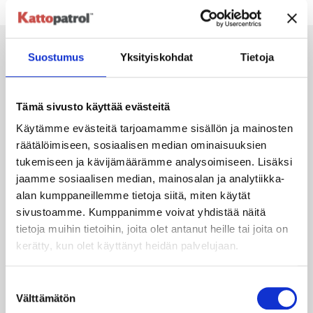
Suostumus
Yksityiskohdat
Tietoja
Tarjouspyyntölomake
Tämä sivusto käyttää evästeitä
Etunimi
Käytämme evästeitä tarjoamamme sisällön ja mainosten
räätälöimiseen, sosiaalisen median ominaisuuksien
tukemiseen ja kävijämäärämme analysoimiseen. Lisäksi
jaamme sosiaalisen median, mainosalan ja analytiikka-
Sukunimi
alan kumppaneillemme tietoja siitä, miten käytät
sivustoamme. Kumppanimme voivat yhdistää näitä
tietoja muihin tietoihin, joita olet antanut heille tai joita on
kerätty, kun olet käyttänyt heidän palvelujaan.
Puhelinnumero
Suostumuksen
Välttämätön
valinta
Sähköposti