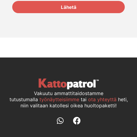
Lähetä
Vakuutu ammattitaidostamme
tutustumalla
työnäytteisiimme
tai
ota yhteyttä
heti,
niin valitaan katollesi oikea huoltopaketti!