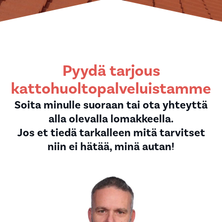
Pyydä tarjous
kattohuoltopalveluistamme
Soita minulle suoraan tai ota yhteyttä
alla olevalla lomakkeella.
Jos et tiedä tarkalleen mitä tarvitset
niin ei hätää, minä autan!