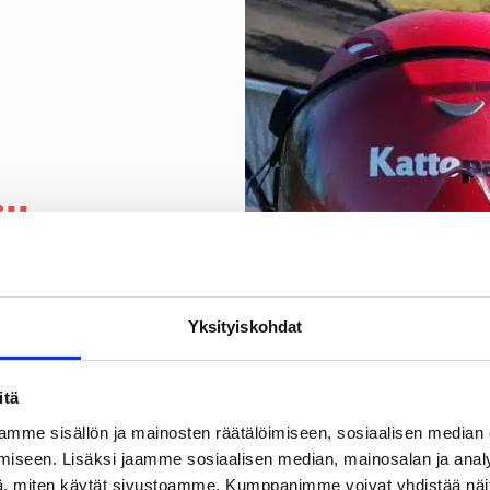
lle
s, joka tarjoaa
ikattojen
Yksityiskohdat
sän
 yrityksiä, ja
 tavoite. Olemme
itä
50 taloyhtiötä,
mme sisällön ja mainosten räätälöimiseen, sosiaalisen median
tkäaikaiset
iseen. Lisäksi jaamme sosiaalisen median, mainosalan ja analy
ja
, miten käytät sivustoamme. Kumppanimme voivat yhdistää näitä t