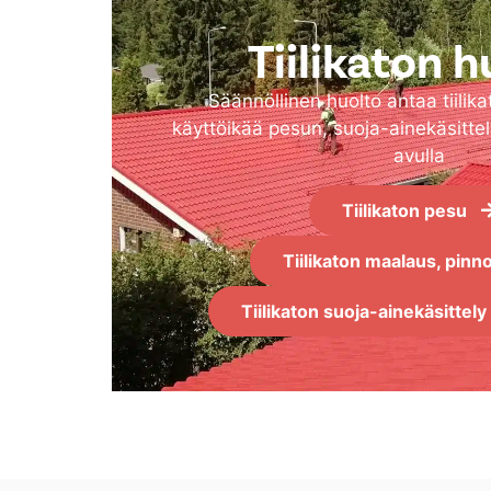
Tiilikaton h
Säännöllinen huolto antaa tiilikat
käyttöikää pesun, suoja-ainekäsitte
avulla
Tiilikaton pesu
Tiilikaton maalaus, pinn
Tiilikaton suoja-ainekäsittely 