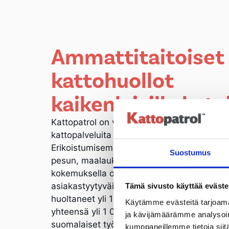
Ammattitaitoiset
kattohuollot
kaikenlaisille katoi
Kattopatrol on vuonna 2006 perustettu yrity
kattopalveluita Keski- ja Etelä-Suomessa.
Erikoistumisemme kattaa tiilikattojen ja pelt
Suostumus
pesun, maalauksen ja pinnoituksen. 20 ke
kokemuksella olemme alamme luotettavimpia
asiakastyytyväisyys on meille ensisijainen
Tämä sivusto käyttää eväste
huoltaneet yli 1700 omakotitaloa ja lähes 4
Käytämme evästeitä tarjoama
yhteensä yli 1 000 000 kattoneliömetriä. Pi
ja kävijämäärämme analysoim
suomalaiset työntekijämme ovat kokeneita 
kumppaneillemme tietoja siitä