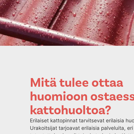
Mitä tulee ottaa
huomioon ostaess
kattohuoltoa?
Erilaiset kattopinnat tarvitsevat erilaisia huo
Urakoitsijat tarjoavat erilaisia palveluita, eri