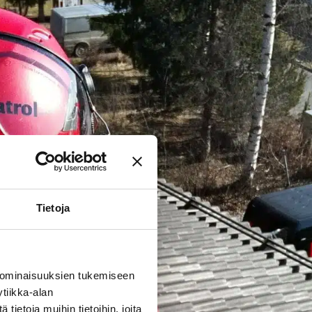
Tietoja
 ominaisuuksien tukemiseen
tiikka-alan
ietoja muihin tietoihin, joita