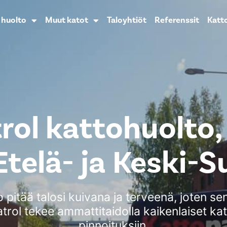
n huolto
Muut katot
Taloyhtiöt
Referenssit
Katt
rol kattohuolto,
Etelä- ja Keski
o pitää talosi kuivana ja terveenä, joten s
trol tekee ammattitaidolla kaikenlaiset kat
pinnoituksiin.