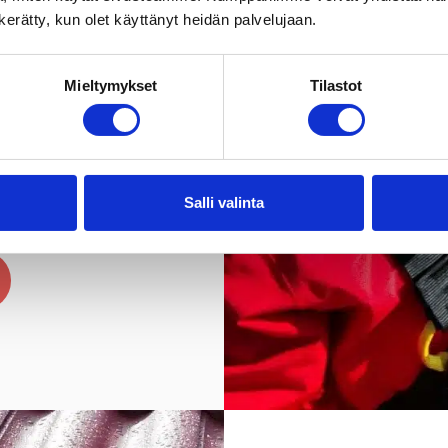
n kerätty, kun olet käyttänyt heidän palvelujaan.
 kiinteistösi
Mieltymykset
Tilastot
!
Salli valinta