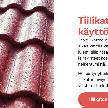
Tiilik
käyttö
Jos tiilikattoa 
alkaa katolla 
lujasti tiilipi
ja ravinteet kos
heikentymistä.
Heikentynyt tiil
tiilikaton tiivi
väistämättä ka
Tiilikaton