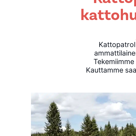
kattohu
Kattopatrol
ammattilaine
Tekemiimme ty
Kauttamme saat