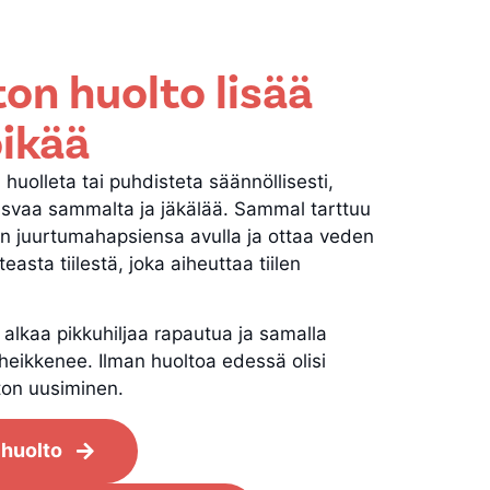
aton huolto lisää
ikää
ei huolleta tai puhdisteta säännöllisesti,
kasvaa sammalta ja jäkälää. Sammal tarttuu
ntaan juurtumahapsiensa avulla ja ottaa veden
teasta tiilestä, joka aiheuttaa tiilen
i alkaa pikkuhiljaa rapautua ja samalla
ys heikkenee. Ilman huoltoa edessä olisi
ton uusiminen.
 huolto