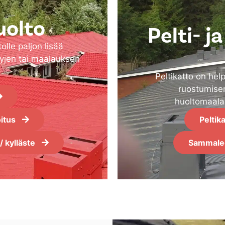
uolto
Pelti- j
olle paljon lisää
lyjen tai maalauksen
Peltikatto on hel
ruostumisen
huoltomaala
oitus
Peltik
/ kylläste
Sammalee