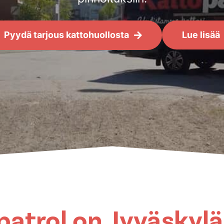
Pyydä tarjous kattohuollosta
Lue lisää
patrol on Jyväskylä