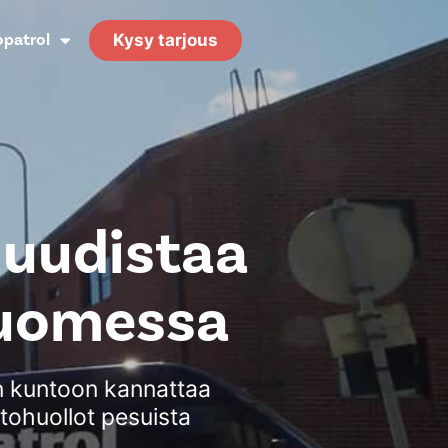
opatrol
Kysy tarjous
 uudistaa
-Suomessa
en kuntoon kannattaa
tohuollot pesuista