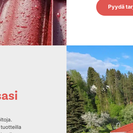
Pyydä tar
asi
ltoja.
 tuotteilla