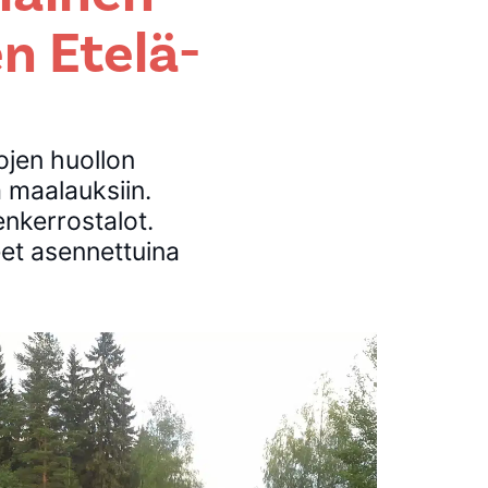
n Etelä-
ojen huollon
 maalauksiin.
enkerrostalot.
et asennettuina