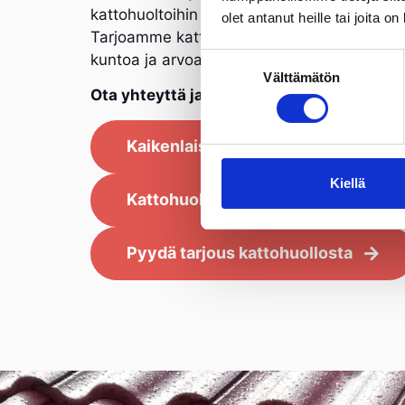
kattohuoltoihin koulutettuja.
olet antanut heille tai joita o
Tarjoamme kattopalveluita, jotka parantavat
kuntoa ja arvoa.
Suostumuksen
Välttämätön
valinta
Ota yhteyttä ja anna meidän auttaa sinua
Kaikenlaisten kattojen huolto
Kiellä
Kattohuoltopalvelut taloyhtiöille
Pyydä tarjous kattohuollosta