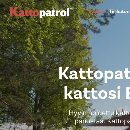
Etusivu
Tiilikato
Kattopat
kattosi 
Hyvin hoidettu katt
panostaa. Kattopa