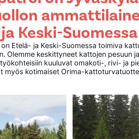
ollon ammattilaine
ja Keski-Suomessa
 on Etelä- ja Keski-Suomessa toimiva katt
n. Olemme keskittyneet kattojen pesuun ja
ökohteisiin kuuluvat omakoti-, rivi- ja pi
 myös kotimaiset Orima-kattoturvatuotte