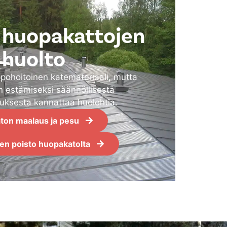
a huopakattojen
huolto
ppohoitoinen katemateriaali, mutta
 estämiseksi säännöllisestä
uksesta kannattaa huolehtia.
aton maalaus ja pesu
n poisto huopakatolta