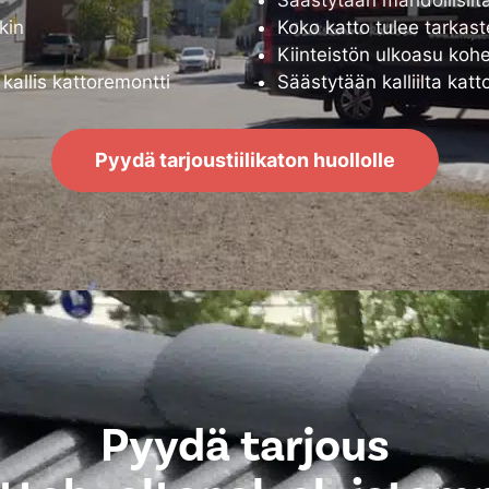
kin
Koko katto tulee tarkast
Kiinteistön ulkoasu kohe
allis kattoremontti
Säästytään kalliilta katt
Pyydä tarjoustiilikaton huollolle
Pyydä tarjous