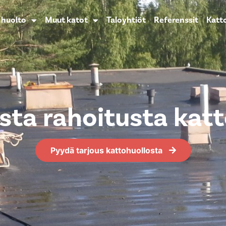
n huolto
Muut katot
Taloyhtiöt
Referenssit
Katt
ista rahoitusta kat
Pyydä tarjous kattohuollosta