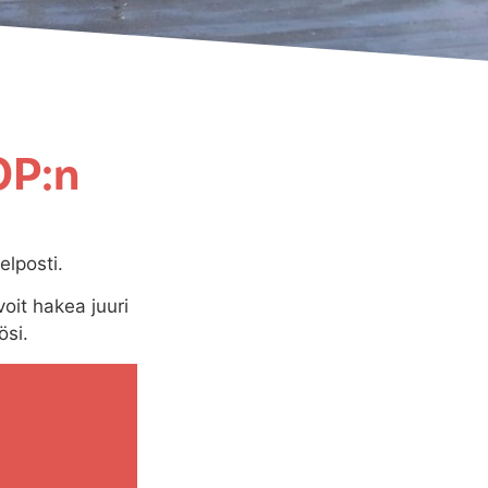
OP:n
elposti.
oit hakea juuri
ösi.