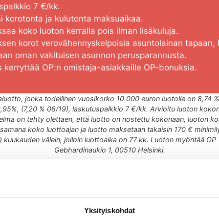
palkkio 7 €/kk.
i korotonta ja kulutonta maksuaikaa.
saa koko luoton kerralla pois ilman lisäkuluja.
ksen korot verovähennyskelpoisia asuntolainan tapaan,
taan oman vakituisen asunnon perusparannusta.
 kerryttää OP:n omistaja-asiakkaille OP-bonuksia.
luotto, jonka todellinen vuosikorko 10 000 euron luotolle on 8,74 
95%, (7,20 % 08/19), laskutuspalkkio 7 €/kk. Arvioitu luoton kok
lma on tehty olettaen, että luotto on nostettu kokonaan, luoton k
 samana koko luottoajan ja luotto maksetaan takaisin 170 € minimil
 kuukauden välein, jolloin luottoaika on 77 kk. Luoton myöntää OP 
Gebhardinaukio 1, 00510 Helsinki.
Pyydä tarjoustiilikaton huollolle
Yksityiskohdat