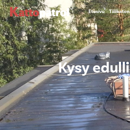
Etusivu
Tiilikato
Kysy edull