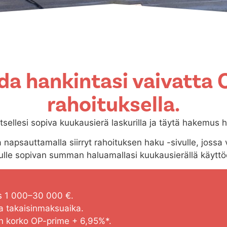
da hankintasi vaivatta 
rahoituksella.
tsellesi sopiva kuukausierä laskurilla ja täytä hakemus h
 napsauttamalla siirryt rahoituksen haku -sivulle, jossa v
ulle sopivan summan haluamallasi kuukausierällä käyttö
s 1 000–30 000 €.
a takaisinmaksuaika.
en korko OP-prime + 6,95%*.