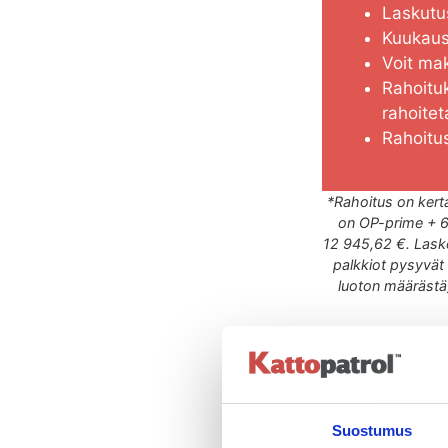
Laskutus
Kuukaus
Voit mak
Rahoitu
rahoite
Rahoitus
*Rahoitus on kerta
on OP-prime + 6,
12 945,62 €. Laske
palkkiot pysyvät
luoton määrästä)
Suostumus