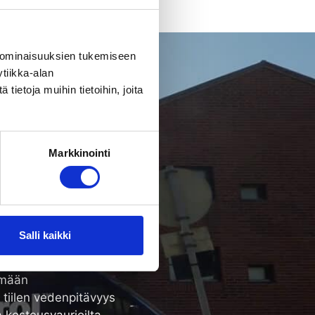
 ominaisuuksien tukemiseen
tiikka-alan
ietoja muihin tietoihin, joita
olle paljon
Markkinointi
dentää ja estää tiilikaton
i toimiviksi.
 ilma huoltoa:
Salli kaikki
i toimiva
ämään
n tiilen vedenpitävyys
 kosteusvaurioilta