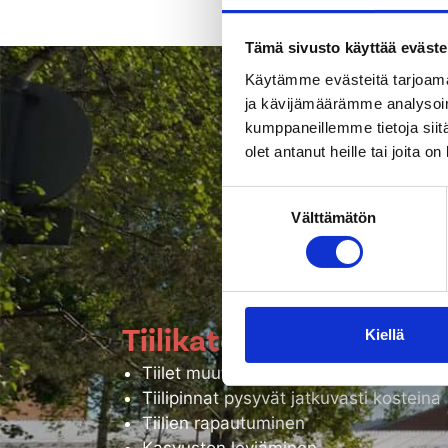
Tämä sivusto käyttää eväste
Käytämme evästeitä tarjoama
ja kävijämäärämme analysoim
kumppaneillemme tietoja siitä
Säännöllin
olet antanut heille tai joita o
Suostumuksen
Välttämätön
valinta
Tiilikaton huollon, pesun
ennen aikain
Tiilikaton uhat ilma hu
Kiellä
Tiilet muuttuvat ajan kanssa huokoisiks
Tiilipinnat pysyvät jatkuvasti kosteina
Tiilien rapautuminen
Kasvuston leviäminen