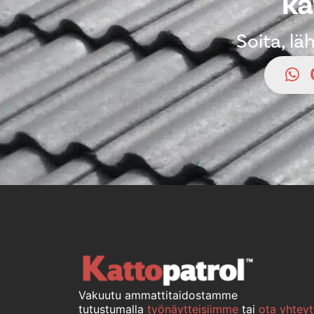
ka
Soita, l
Vakuutu ammattitaidostamme
tutustumalla
työnäytteisiimme
tai
ota yhteyt