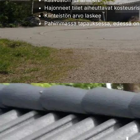
Hajonneet tiilet aiheuttavat kosteusris
Kiinteistön arvo laskee
Pahimmassa tapauksessa, edessä on k