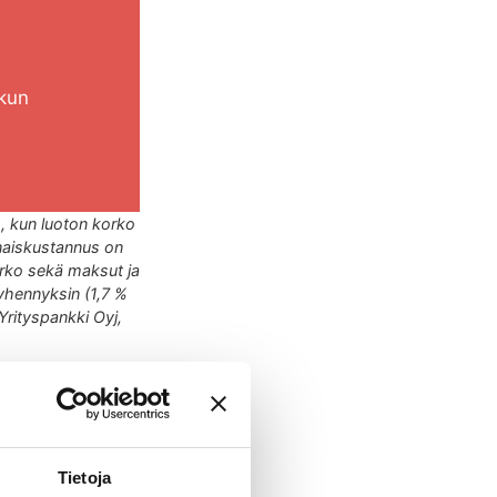
 kun
%, kun luoton korko
onaiskustannus on
orko sekä maksut ja
yhennyksin (1,7 %
Yrityspankki Oyj,
Tietoja