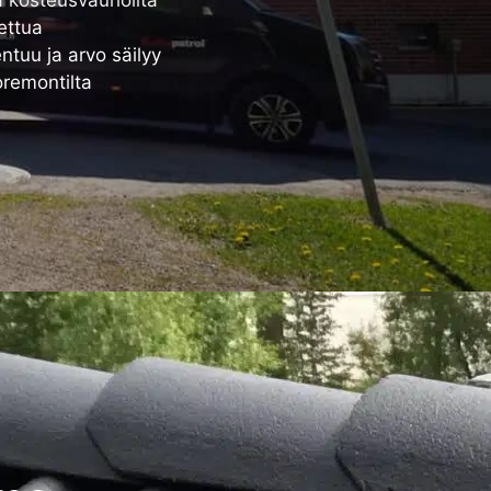
ettua
ntuu ja arvo säilyy
oremontilta