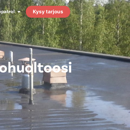
opatrol
Kysy tarjous
tohuoltoosi