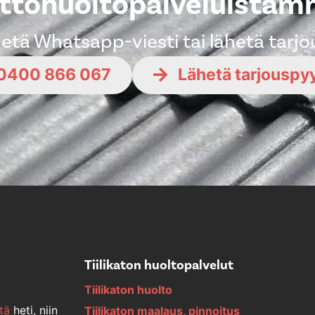
ttohuoltopalveluista
ähetä Whatsapp-viesti tai lähetä tarj
0400 866 067
Lähetä tarjouspy
Tiilikaton huoltopalvelut
Tiilikaton huolto
tä
heti, niin
Tiilikaton maalaus, pinnoitus