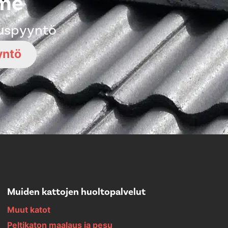
mme
ouspyyntö
yntö
Muiden kattojen huoltopalvelut
Muut katot
Peltikaton maalaus ja pesu