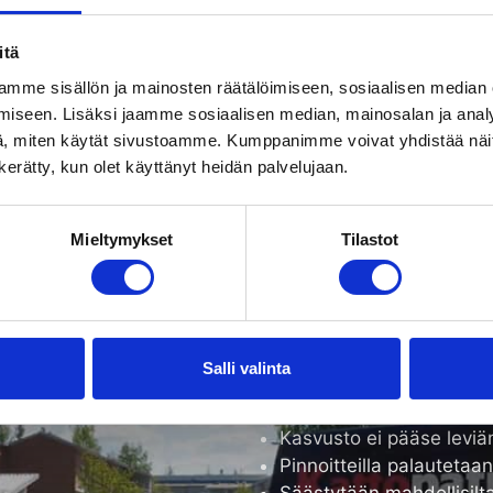
itä
mme sisällön ja mainosten räätälöimiseen, sosiaalisen median
iseen. Lisäksi jaamme sosiaalisen median, mainosalan ja analy
, miten käytät sivustoamme. Kumppanimme voivat yhdistää näitä t
en huolto antaa tiilikat
n kerätty, kun olet käyttänyt heidän palvelujaan.
lisää käyttöikää
Mieltymykset
Tilastot
, suoja-ainekäsittelyn tai maalauksen avulla voidaan pi
en vanheneminen, sekä palauttaa tiilipinnat teknisest
oltoa:
Tiilikaton uhat
Salli valinta
i ja heikoiksi
Tiilikatto tulee teknisest
Kasvusto ei pääse levi
Pinnoitteilla palautetaa
Säästytään mahdollisilta