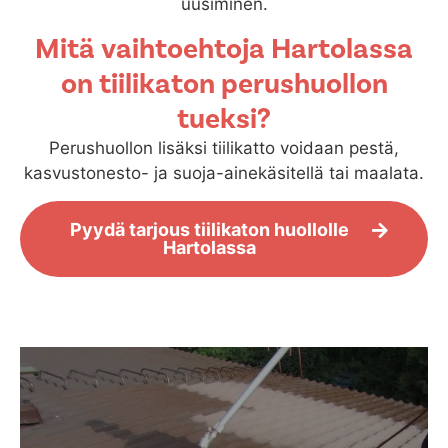
uusiminen.
Mitä vaihtoehtoja Hartolassa
on tiilikaton perushuollon
tueksi?
Perushuollon lisäksi tiilikatto voidaan pestä,
kasvustonesto- ja suoja-ainekäsitellä tai maalata.
Pyydä tarjous tiilikaton huollolle
Hartolassa