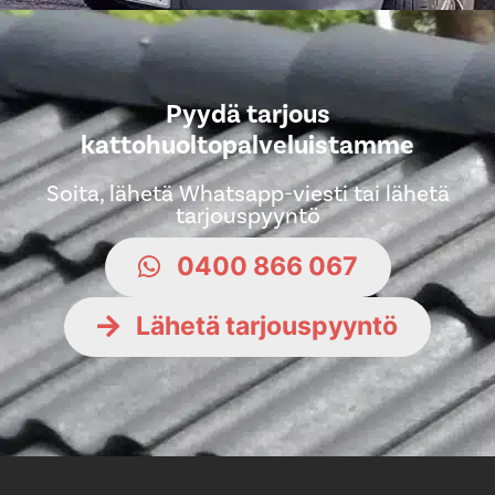
Pyydä tarjous
kattohuoltopalveluistamme
Soita, lähetä Whatsapp-viesti tai lähetä
tarjouspyyntö
0400 866 067
Lähetä tarjouspyyntö