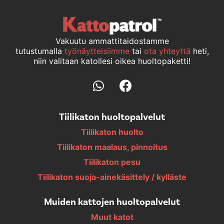
Vakuutu ammattitaidostamme
tutustumalla
työnäytteisiimme
tai
ota yhteyttä
heti,
niin valitaan katollesi oikea huoltopaketti!
Tiilikaton huoltopalvelut
Tiilikaton huolto
Tiilikaton maalaus, pinnoitus
Tiilikaton pesu
Tiilikaton suoja-ainekäsittely / kylläste
Muiden kattojen huoltopalvelut
Muut katot