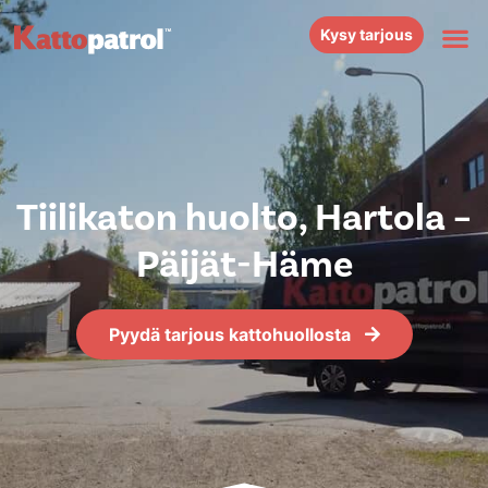
Kysy tarjous
Tiilikaton huolto, Hartola –
Päijät-Häme
Pyydä tarjous kattohuollosta