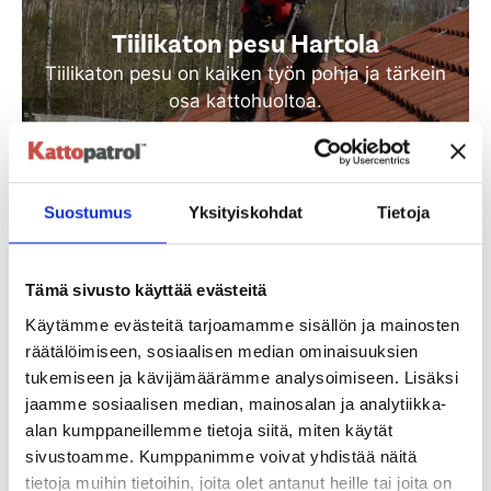
Tiilikaton pesu Hartola
Tiilikaton pesu on kaiken työn pohja ja tärkein
osa kattohuoltoa.
Katso lisää
Suostumus
Yksityiskohdat
Tietoja
Tämä sivusto käyttää evästeitä
Käytämme evästeitä tarjoamamme sisällön ja mainosten
räätälöimiseen, sosiaalisen median ominaisuuksien
tukemiseen ja kävijämäärämme analysoimiseen. Lisäksi
jaamme sosiaalisen median, mainosalan ja analytiikka-
Tiilikaton suoja-ainekäsittely
alan kumppaneillemme tietoja siitä, miten käytät
Hartola
sivustoamme. Kumppanimme voivat yhdistää näitä
tietoja muihin tietoihin, joita olet antanut heille tai joita on
Vanha tiilikatto huokoinen ja tarvitsee uuden