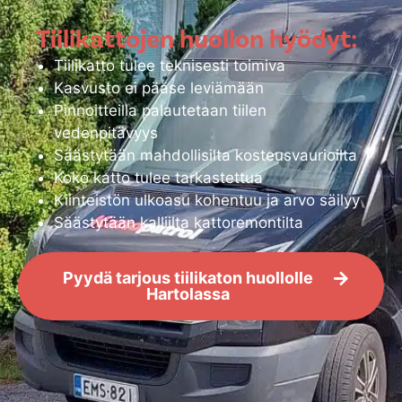
Tiilikattojen huollon hyödyt:
Tiilikatto tulee teknisesti toimiva
Kasvusto ei pääse leviämään
Pinnoitteilla palautetaan tiilen
vedenpitävyys
Säästytään mahdollisilta kosteusvaurioilta
Koko katto tulee tarkastettua
Kiinteistön ulkoasu kohentuu ja arvo säilyy
Säästytään kalliilta kattoremontilta
Pyydä tarjous tiilikaton huollolle
Hartolassa