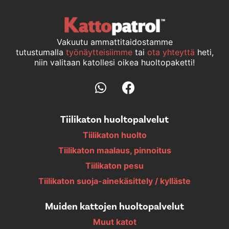
Vakuutu ammattitaidostamme
tutustumalla
työnäytteisiimme
tai
ota yhteyttä
heti,
niin valitaan katollesi oikea huoltopaketti!
Tiilikaton huoltopalvelut
Tiilikaton huolto
Tiilikaton maalaus, pinnoitus
Tiilikaton pesu
Tiilikaton suoja-ainekäsittely / kylläste
Muiden kattojen huoltopalvelut
Muut katot