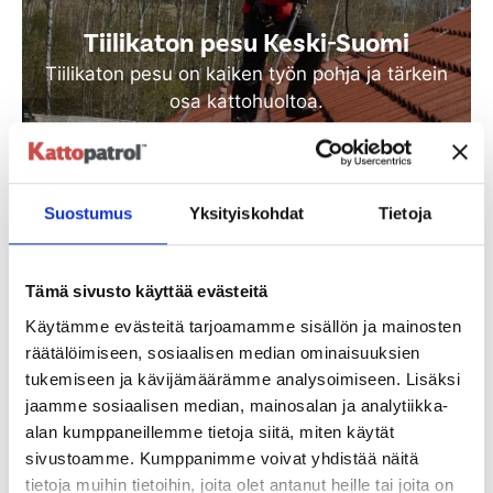
Tiilikaton pesu Keski-Suomi
Tiilikaton pesu on kaiken työn pohja ja tärkein
osa kattohuoltoa.
Katso lisää
Suostumus
Yksityiskohdat
Tietoja
Tämä sivusto käyttää evästeitä
Käytämme evästeitä tarjoamamme sisällön ja mainosten
räätälöimiseen, sosiaalisen median ominaisuuksien
tukemiseen ja kävijämäärämme analysoimiseen. Lisäksi
jaamme sosiaalisen median, mainosalan ja analytiikka-
Tiilikaton suoja-ainekäsittely Keski-
alan kumppaneillemme tietoja siitä, miten käytät
Suomi
sivustoamme. Kumppanimme voivat yhdistää näitä
tietoja muihin tietoihin, joita olet antanut heille tai joita on
Vanha tiilikatto huokoinen ja tarvitsee uuden