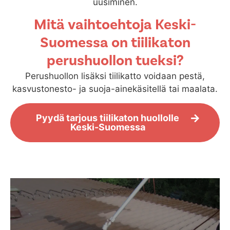
uusiminen.
Mitä vaihtoehtoja Keski-
Suomessa on tiilikaton
perushuollon tueksi?
Perushuollon lisäksi tiilikatto voidaan pestä,
kasvustonesto- ja suoja-ainekäsitellä tai maalata.
Pyydä tarjous tiilikaton huollolle
Keski-Suomessa