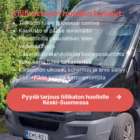
Tiilikattojen huollon hyödyt:
Tiilikatto tulee teknisesti toimiva
Kasvusto ei pääse leviämään
Pinnoitteilla palautetaan tiilen
vedenpitävyys
Säästytään mahdollisilta kosteusvaurioilta
Koko katto tulee tarkastettua
Kiinteistön ulkoasu kohentuu ja arvo säilyy
Säästytään kalliilta kattoremontilta
Pyydä tarjous tiilikaton huollolle
Keski-Suomessa