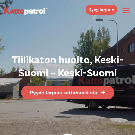
Kysy tarjous
Tiilikaton huolto, Keski-
Suomi – Keski-Suomi
Pyydä tarjous kattohuollosta