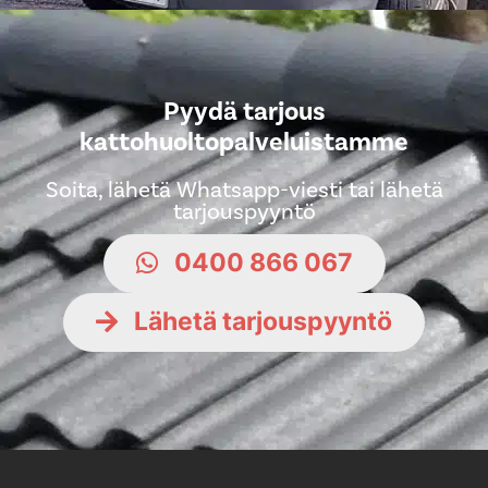
Pyydä tarjous
kattohuoltopalveluistamme
Soita, lähetä Whatsapp-viesti tai lähetä
tarjouspyyntö
0400 866 067
Lähetä tarjouspyyntö