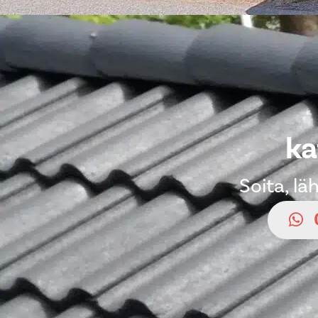
ka
Soita, l