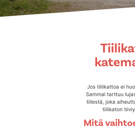
Tiilik
katema
Jos tiilikattoa ei h
Sammal tarttuu lujas
tiilestä, joka aiheut
tiilikaton ti
Mitä vaihto