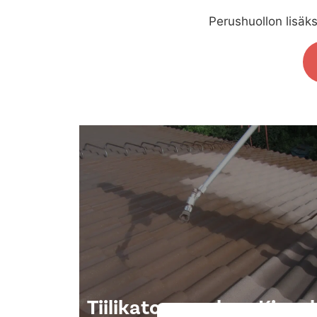
Perushuollon lisäks
Tiilikaton maalaus Kinnul