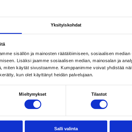
o
Tiilikaton pesu on kaiken työn pohja ja
tärkein osa kattohuoltoa.
Yksityiskohdat
Katso lisää
itä
mme sisällön ja mainosten räätälöimiseen, sosiaalisen median
iseen. Lisäksi jaamme sosiaalisen median, mainosalan ja analy
, miten käytät sivustoamme. Kumppanimme voivat yhdistää näitä t
n kerätty, kun olet käyttänyt heidän palvelujaan.
Mieltymykset
Tilastot
en huolto antaa tiilikat
lisää käyttöikää
Salli valinta
, suoja-ainekäsittelyn tai maalauksen avulla voidaan pi