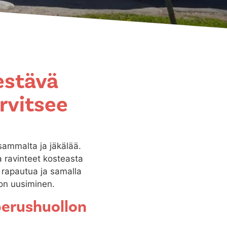
kestävä
rvitsee
 sammalta ja jäkälää.
a ravinteet kosteasta
aa rapautua ja samalla
ton uusiminen.
perushuollon