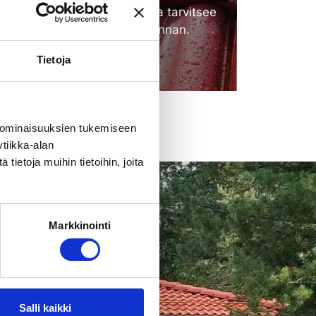
Vanha tiilikatto huokoinen ja tarvitsee
uuden vettä pitävän pinnan.
Tietoja
Katso lisää
 ominaisuuksien tukemiseen
tiikka-alan
ietoja muihin tietoihin, joita
Markkinointi
olle paljon
Salli kaikki
dentää ja estää tiilikaton