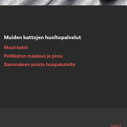
Muiden kattojen huoltopalvelut
Muut katot
Peltikaton maalaus ja pesu
Sammaleen poisto huopakatolta
Generated by
MPG