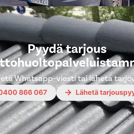
Pyydä tarjous
ttohuoltopalveluista
ähetä Whatsapp-viesti tai lähetä tarj
0400 866 067
Lähetä tarjouspy