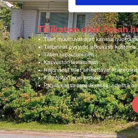
ennen aikain
Tiilikaton uhat ilman h
Tiilet muuttuvat ajan kanssa huokoisiks
Tiilipinnat pysyvät jatkuvasti kosteina
Tiilien rapautuminen
Kasvuston leviäminen
Hajonneet tiilet aiheuttavat kosteusris
Kiinteistön arvo laskee
Pahimmassa tapauksessa, edessä on k