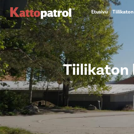
Etusivu
Tiilikato
Tiilikaton