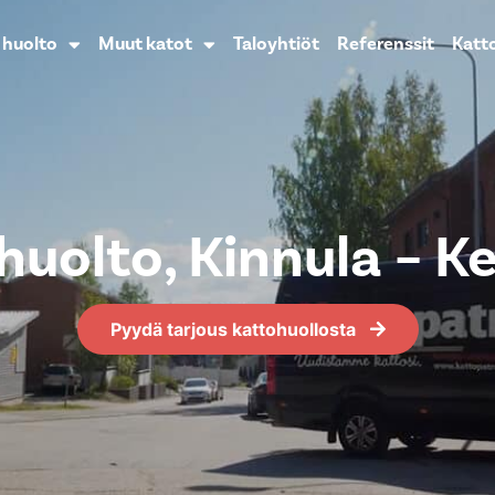
n huolto
Muut katot
Taloyhtiöt
Referenssit
Katt
 huolto, Kinnula – 
Pyydä tarjous kattohuollosta