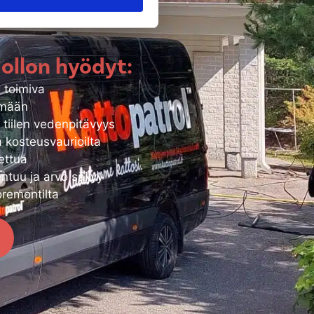
i toimiviksi.
uollon hyödyt:
i toimiva
ämään
n tiilen vedenpitävyys
 kosteusvaurioilta
ettua
ntuu ja arvo säilyy
oremontilta