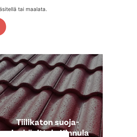
sitellä tai maalata.
Tiilikaton suoja-
ainekäsittely Kinnula