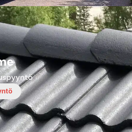
mme
ouspyyntö
yntö