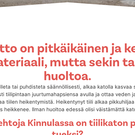
atto on pitkäikäinen ja 
teriaali, mutta sekin ta
huoltoa.
uolleta tai puhdisteta säännöllisesti, alkaa katolla kasvaa
ti tiilipintaan juurtumahapsiensa avulla ja ottaa veden j
taa tiilen heikentymistä. Heikentynyt tiili alkaa pikkuhilj
iviys heikkenee. Ilman huoltoa edessä olisi väistämättä ka
ehtoja Kinnulassa on tiilikaton 
tueksi?