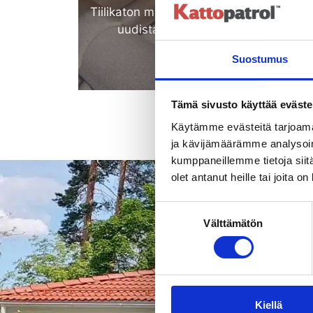
Tiilikaton maalaus on loistava vaihtoeht
uudistaa täysin vanha tiilipinta.
Suostumus
Katso lisää
Tämä sivusto käyttää eväste
Käytämme evästeitä tarjoama
ja kävijämäärämme analysoim
kumppaneillemme tietoja siitä
olet antanut heille tai joita o
Suostumuksen
Välttämätön
valinta
Säännöllin
Kiellä
Tiilikaton huollon, pesun