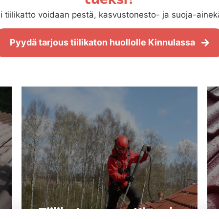
i tiilikatto voidaan pestä, kasvustonesto- ja suoja-ainekä
Pyydä tarjous tiilikaton huollolle Kinnulassa
a
Tiilikaton pesu Kinnula