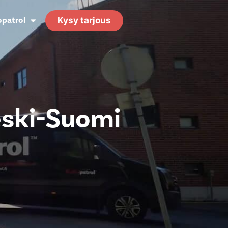
opatrol
Kysy tarjous
Keski-Suomi