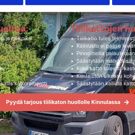
en vanheneminen, sekä palauttaa tiilipinnat teknisest
uoltoa:
Tiilikattojen h
i ja heikoiksi
Tiilikatto tulee teknisest
Kasvusto ei pääse levi
Pinnoitteilla palautetaa
Säästytään mahdollisilta
kin
Koko katto tulee tarkast
Kiinteistön ulkoasu kohe
allis kattoremontti
Säästytään kalliilta katt
Pyydä tarjous tiilikaton huollolle Kinnulassa