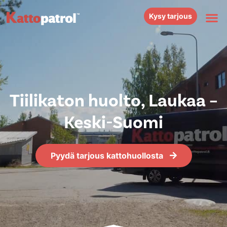
Kysy tarjous
Tiilikaton huolto, Laukaa –
Keski-Suomi
Pyydä tarjous kattohuollosta