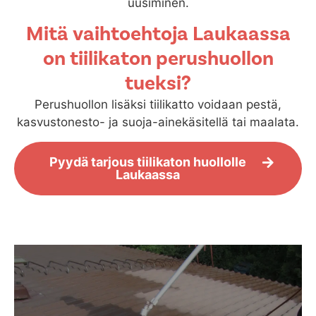
uusiminen.
Mitä vaihtoehtoja Laukaassa
on tiilikaton perushuollon
tueksi?
Perushuollon lisäksi tiilikatto voidaan pestä,
kasvustonesto- ja suoja-ainekäsitellä tai maalata.
Pyydä tarjous tiilikaton huollolle
Laukaassa