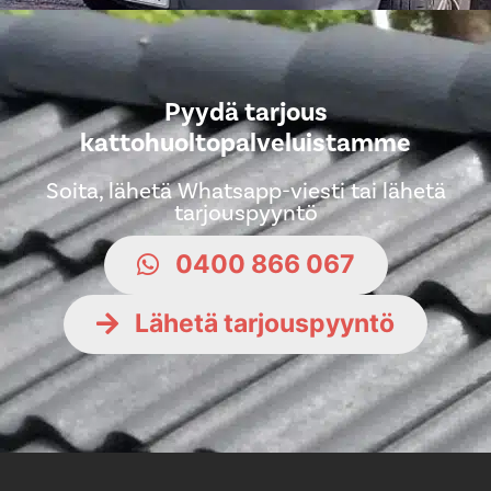
Pyydä tarjous
kattohuoltopalveluistamme
Soita, lähetä Whatsapp-viesti tai lähetä
tarjouspyyntö
0400 866 067
Lähetä tarjouspyyntö