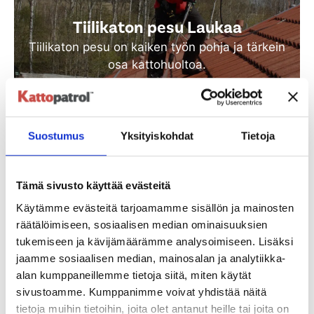
Tiilikaton pesu Laukaa
Tiilikaton pesu on kaiken työn pohja ja tärkein
osa kattohuoltoa.
Katso lisää
Suostumus
Yksityiskohdat
Tietoja
Tämä sivusto käyttää evästeitä
Käytämme evästeitä tarjoamamme sisällön ja mainosten
räätälöimiseen, sosiaalisen median ominaisuuksien
tukemiseen ja kävijämäärämme analysoimiseen. Lisäksi
jaamme sosiaalisen median, mainosalan ja analytiikka-
Tiilikaton suoja-ainekäsittely
alan kumppaneillemme tietoja siitä, miten käytät
Laukaa
sivustoamme. Kumppanimme voivat yhdistää näitä
tietoja muihin tietoihin, joita olet antanut heille tai joita on
Vanha tiilikatto huokoinen ja tarvitsee uuden