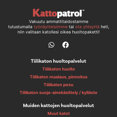
Vakuutu ammattitaidostamme
tutustumalla
työnäytteisiimme
tai
ota yhteyttä
heti,
niin valitaan katollesi oikea huoltopaketti!
Tiilikaton huoltopalvelut
Tiilikaton huolto
Tiilikaton maalaus, pinnoitus
Tiilikaton pesu
Tiilikaton suoja-ainekäsittely / kylläste
Muiden kattojen huoltopalvelut
Muut katot