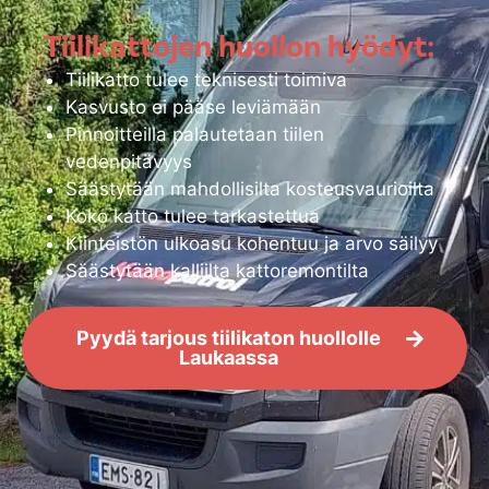
Tiilikattojen huollon hyödyt:
Tiilikatto tulee teknisesti toimiva
Kasvusto ei pääse leviämään
Pinnoitteilla palautetaan tiilen
vedenpitävyys
Säästytään mahdollisilta kosteusvaurioilta
Koko katto tulee tarkastettua
Kiinteistön ulkoasu kohentuu ja arvo säilyy
Säästytään kalliilta kattoremontilta
Pyydä tarjous tiilikaton huollolle
Laukaassa