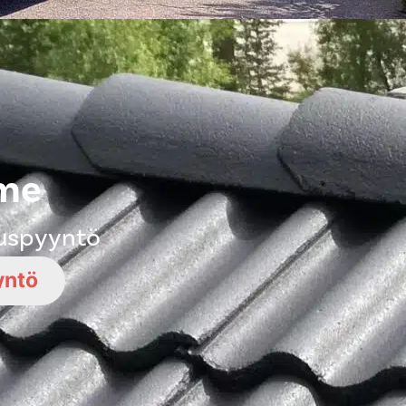
mme
ouspyyntö
yntö