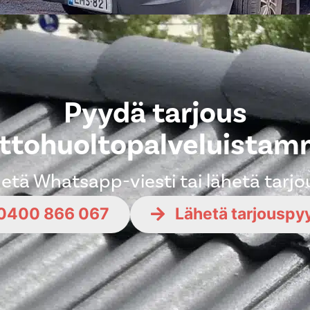
Pyydä tarjous
ttohuoltopalveluista
ähetä Whatsapp-viesti tai lähetä tarj
0400 866 067
Lähetä tarjouspy