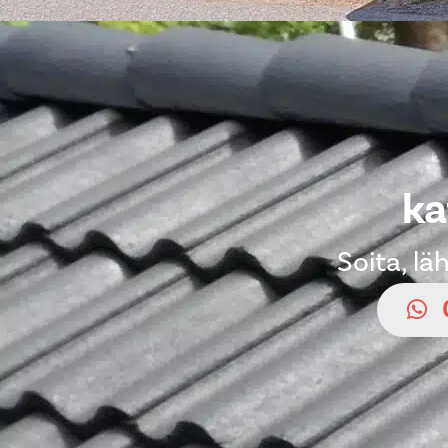
ka
Soita, l