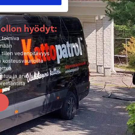
i toimiviksi.
uollon hyödyt:
i toimiva
ämään
n tiilen vedenpitävyys
 kosteusvaurioilta
ettua
ntuu ja arvo säilyy
oremontilta