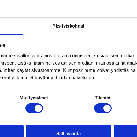
o
Tiilikaton pesu on kaiken työn pohja ja
tärkein osa kattohuoltoa.
Yksityiskohdat
Katso lisää
itä
mme sisällön ja mainosten räätälöimiseen, sosiaalisen median
iseen. Lisäksi jaamme sosiaalisen median, mainosalan ja analy
, miten käytät sivustoamme. Kumppanimme voivat yhdistää näitä t
n kerätty, kun olet käyttänyt heidän palvelujaan.
Mieltymykset
Tilastot
en huolto antaa tiilikat
lisää käyttöikää
Salli valinta
, suoja-ainekäsittelyn tai maalauksen avulla voidaan pi