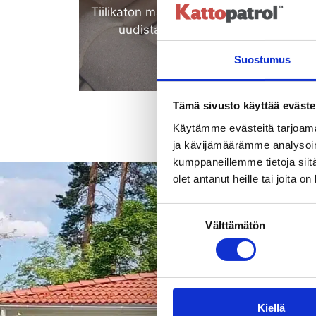
Tiilikaton maalaus on loistava vaihtoeht
uudistaa täysin vanha tiilipinta.
Suostumus
Katso lisää
Tämä sivusto käyttää eväste
Käytämme evästeitä tarjoama
ja kävijämäärämme analysoim
kumppaneillemme tietoja siitä
olet antanut heille tai joita o
Suostumuksen
Välttämätön
valinta
Säännöllin
Kiellä
Tiilikaton huollon, pesun