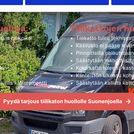
en vanheneminen, sekä palauttaa tiilipinnat teknisest
uoltoa:
Tiilikattojen h
i ja heikoiksi
Tiilikatto tulee teknisest
Kasvusto ei pääse levi
Pinnoitteilla palautetaa
Säästytään mahdollisilta
kin
Koko katto tulee tarkast
Kiinteistön ulkoasu kohe
allis kattoremontti
Säästytään kalliilta katt
Pyydä tarjous tiilikaton huollolle Suonenjoella