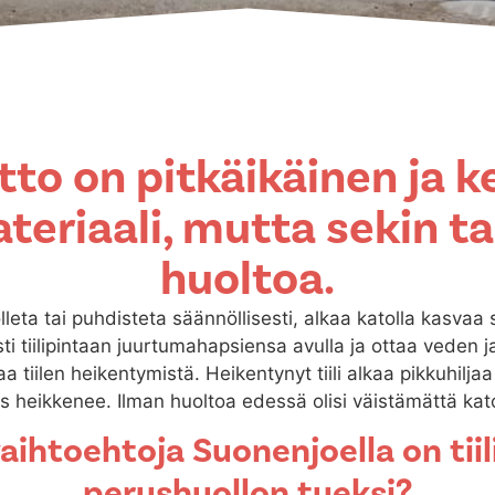
atto on pitkäikäinen ja 
teriaali, mutta sekin ta
huoltoa.
uolleta tai puhdisteta säännöllisesti, alkaa katolla kasvaa
ti tiilipintaan juurtumahapsiensa avulla ja ottaa veden j
taa tiilen heikentymistä. Heikentynyt tiili alkaa pikkuhilj
iviys heikkenee. Ilman huoltoa edessä olisi väistämättä ka
aihtoehtoja Suonenjoella on tii
perushuollon tueksi?