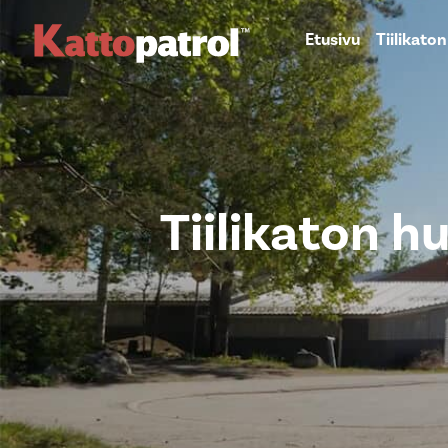
Etusivu
Tiilikato
Tiilikaton h