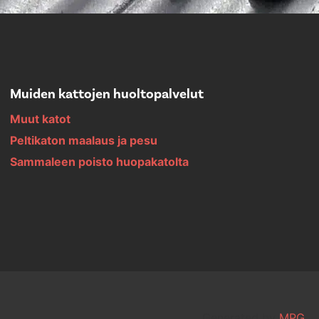
Muiden kattojen huoltopalvelut
Muut katot
Peltikaton maalaus ja pesu
Sammaleen poisto huopakatolta
Generated by
MPG