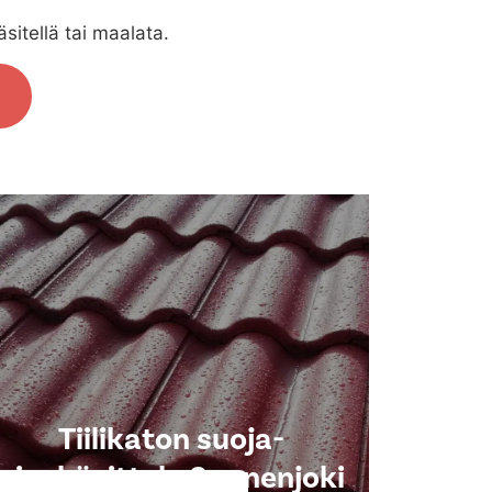
sitellä tai maalata.
Tiilikaton suoja-
ainekäsittely Suonenjoki