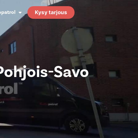
opatrol
Kysy tarjous
 Pohjois-Savo