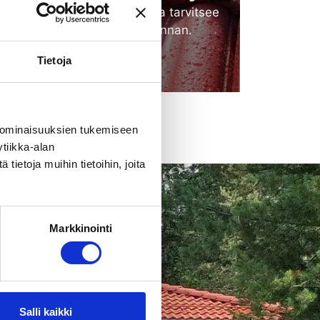
Vanha tiilikatto huokoinen ja tarvitsee
uuden vettä pitävän pinnan.
Tietoja
Katso lisää
 ominaisuuksien tukemiseen
tiikka-alan
ietoja muihin tietoihin, joita
Markkinointi
olle paljon
Salli kaikki
dentää ja estää tiilikaton