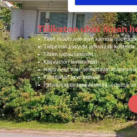
ennen aikain
Tiilikaton uhat ilman h
Tiilet muuttuvat ajan kanssa huokoisiks
Tiilipinnat pysyvät jatkuvasti kosteina
Tiilien rapautuminen
Kasvuston leviäminen
Hajonneet tiilet aiheuttavat kosteusris
Kiinteistön arvo laskee
Pahimmassa tapauksessa, edessä on k