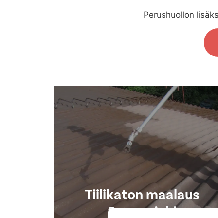
Perushuollon lisäks
Tiilikaton maalaus
Suonenjoki