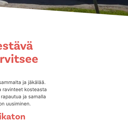
kestävä
rvitsee
 sammalta ja jäkälää.
a ravinteet kosteasta
aa rapautua ja samalla
ton uusiminen.
likaton