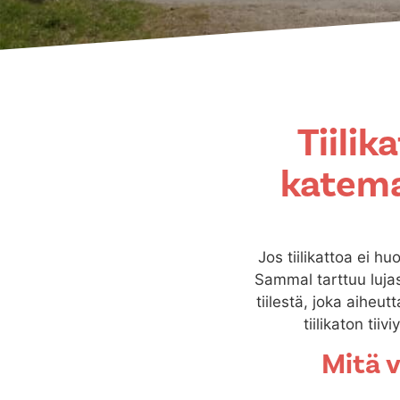
Tiilik
katema
Jos tiilikattoa ei h
Sammal tarttuu lujas
tiilestä, joka aiheut
tiilikaton ti
Mitä v