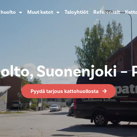
n huolto
Muut katot
Taloyhtiöt
Referenssit
Katt
uolto, Suonenjoki –
Pyydä tarjous kattohuollosta