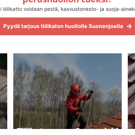
i tiilikatto voidaan pestä, kasvustonesto- ja suoja-ainekä
Pyydä tarjous tiilikaton huollolle Suonenjoella
Tiilikaton pesu Suonenjoki