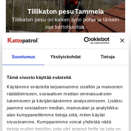
Tiilikaton pesu Tammela
Tiilikaton pesu on kaiken työn pohja ja tärkein
osa kattohuoltoa.
Katso lisää
Suostumus
Yksityiskohdat
Tietoja
Tämä sivusto käyttää evästeitä
Käytämme evästeitä tarjoamamme sisällön ja mainosten
räätälöimiseen, sosiaalisen median ominaisuuksien
tukemiseen ja kävijämäärämme analysoimiseen. Lisäksi
jaamme sosiaalisen median, mainosalan ja analytiikka-
Tiilikaton suoja-ainekäsittely
alan kumppaneillemme tietoja siitä, miten käytät
Tammela
sivustoamme. Kumppanimme voivat yhdistää näitä
tietoja muihin tietoihin, joita olet antanut heille tai joita on
Vanha tiilikatto huokoinen ja tarvitsee uuden