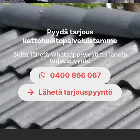
Pyydä tarjous
kattohuoltopalveluistamme
Soita, lähetä Whatsapp-viesti tai lähetä
tarjouspyyntö
0400 866 067
Lähetä tarjouspyyntö