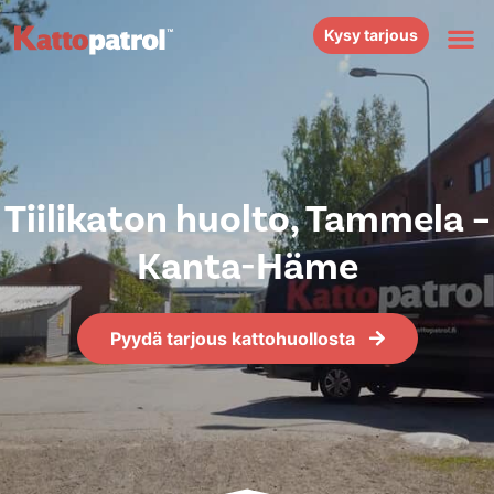
Kysy tarjous
Tiilikaton huolto, Tammela –
Kanta-Häme
Pyydä tarjous kattohuollosta