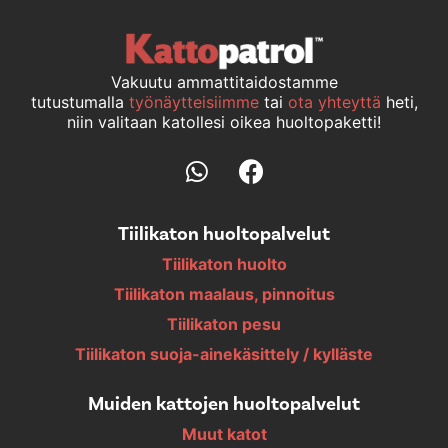
Vakuutu ammattitaidostamme
tutustumalla
työnäytteisiimme
tai
ota yhteyttä
heti,
niin valitaan katollesi oikea huoltopaketti!
Tiilikaton huoltopalvelut
Tiilikaton huolto
Tiilikaton maalaus, pinnoitus
Tiilikaton pesu
Tiilikaton suoja-ainekäsittely / kylläste
Muiden kattojen huoltopalvelut
Muut katot