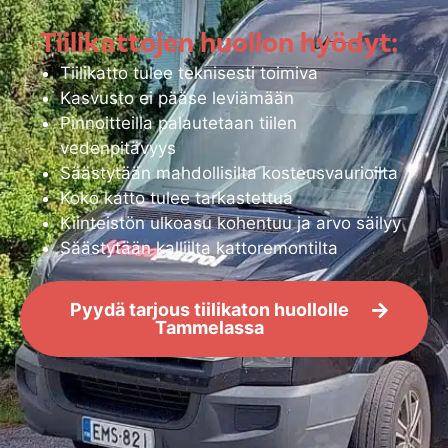
Tiilikattojen huollon hyödyt:
Tiilikatto tulee teknisesti toimiva
Kasvusto ei pääse leviämään
Pinnoitteilla palautetaan tiilen
vedenpitävyys
Säästytään mahdollisilta kosteusvaurioilta
Koko katto tulee tarkastettua
Kiinteistön ulkoasu kohentuu ja arvo säilyy
Säästytään kalliilta kattoremontilta
Pyydä tarjous tiilikaton huollolle
Tammelassa