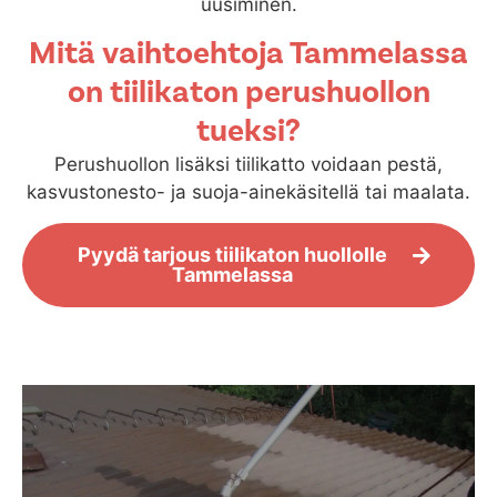
uusiminen.
Mitä vaihtoehtoja Tammelassa
on tiilikaton perushuollon
tueksi?
Perushuollon lisäksi tiilikatto voidaan pestä,
kasvustonesto- ja suoja-ainekäsitellä tai maalata.
Pyydä tarjous tiilikaton huollolle
Tammelassa