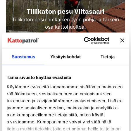
Tiilikaton pesu Viitasaari
Tiilikaton pesu on kaiken työn pohja ja tärkein
osa kattohuoltoa.
Katso lisää
Suostumus
Yksityiskohdat
Tietoja
Tämä sivusto käyttää evästeitä
Käytämme evästeitä tarjoamamme sisällön ja mainosten
räätälöimiseen, sosiaalisen median ominaisuuksien
tukemiseen ja kävijämäärämme analysoimiseen. Lisäksi
jaamme sosiaalisen median, mainosalan ja analytiikka-
Tiilikaton suoja-ainekäsittely
alan kumppaneillemme tietoja siitä, miten käytät
Viitasaari
sivustoamme. Kumppanimme voivat yhdistää näitä
tietoja muihin tietoihin, joita olet antanut heille tai joita on
Vanha tiilikatto huokoinen ja tarvitsee uuden