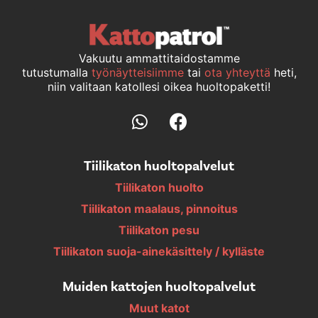
Vakuutu ammattitaidostamme
tutustumalla
työnäytteisiimme
tai
ota yhteyttä
heti,
niin valitaan katollesi oikea huoltopaketti!
Tiilikaton huoltopalvelut
Tiilikaton huolto
Tiilikaton maalaus, pinnoitus
Tiilikaton pesu
Tiilikaton suoja-ainekäsittely / kylläste
Muiden kattojen huoltopalvelut
Muut katot