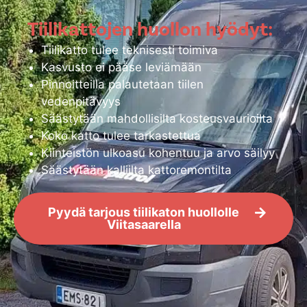
Tiilikattojen huollon hyödyt:
Tiilikatto tulee teknisesti toimiva
Kasvusto ei pääse leviämään
Pinnoitteilla palautetaan tiilen
vedenpitävyys
Säästytään mahdollisilta kosteusvaurioilta
Koko katto tulee tarkastettua
Kiinteistön ulkoasu kohentuu ja arvo säilyy
Säästytään kalliilta kattoremontilta
Pyydä tarjous tiilikaton huollolle
Viitasaarella