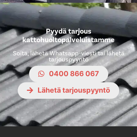
Pyydä tarjous
kattohuoltopalveluistamme
Soita, lähetä Whatsapp-viesti tai lähetä
tarjouspyyntö
0400 866 067
Lähetä tarjouspyyntö