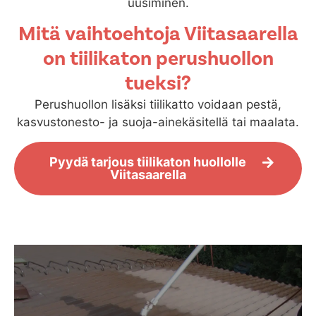
uusiminen.
Mitä vaihtoehtoja Viitasaarella
on tiilikaton perushuollon
tueksi?
Perushuollon lisäksi tiilikatto voidaan pestä,
kasvustonesto- ja suoja-ainekäsitellä tai maalata.
Pyydä tarjous tiilikaton huollolle
Viitasaarella