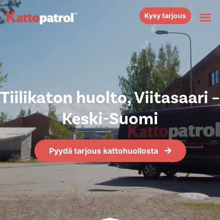
Kysy tarjous
Tiilikaton huolto, Viitasaari –
Keski-Suomi
Pyydä tarjous kattohuollosta