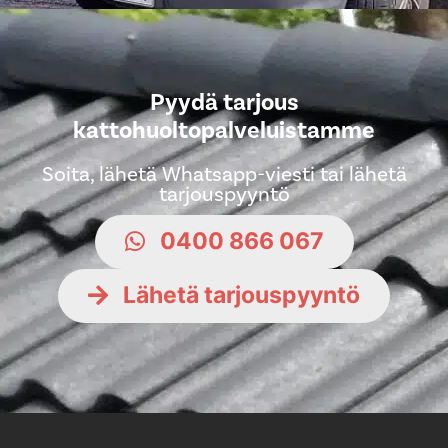
Pyydä tarjous
kattohuoltopalveluistamme
Soita, lähetä Whatsapp-viesti tai lähetä
tarjouspyyntö
0400 866 067
Lähetä tarjouspyyntö