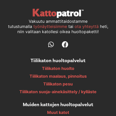
Vakuutu ammattitaidostamme
tutustumalla
työnäytteisiimme
tai
ota yhteyttä
heti,
niin valitaan katollesi oikea huoltopaketti!
Tiilikaton huoltopalvelut
Tiilikaton huolto
Tiilikaton maalaus, pinnoitus
Tiilikaton pesu
Tiilikaton suoja-ainekäsittely / kylläste
Muiden kattojen huoltopalvelut
Muut katot