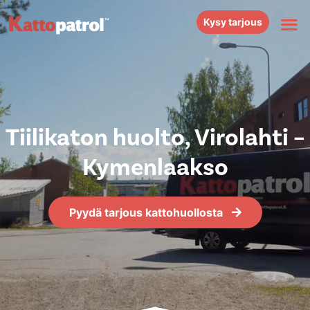
Kysy tarjous
Tiilikaton huolto, Virolahti –
Kymenlaakso
Pyydä tarjous kattohuollosta