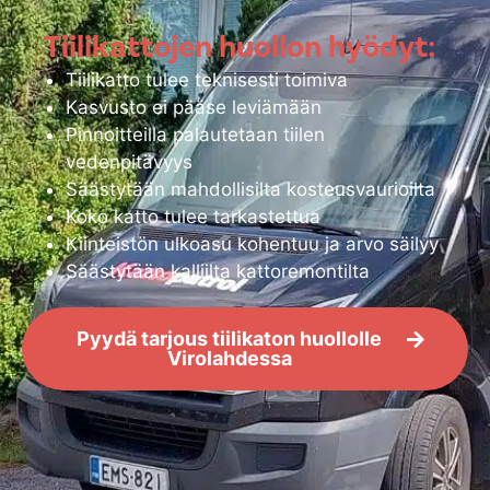
Tiilikattojen huollon hyödyt:
Tiilikatto tulee teknisesti toimiva
Kasvusto ei pääse leviämään
Pinnoitteilla palautetaan tiilen
vedenpitävyys
Säästytään mahdollisilta kosteusvaurioilta
Koko katto tulee tarkastettua
Kiinteistön ulkoasu kohentuu ja arvo säilyy
Säästytään kalliilta kattoremontilta
Pyydä tarjous tiilikaton huollolle
Virolahdessa