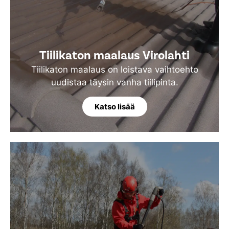
Tiilikaton maalaus Virolahti
Tiilikaton maalaus on loistava vaihtoehto
uudistaa täysin vanha tiilipinta.
Katso lisää