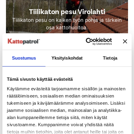
Tiilikaton pesu Virolahti
Tiilikaton pesu on kaiken työn pohja ja tärkein
osa kattohuoltoa.
Katso lisää
Suostumus
Yksityiskohdat
Tietoja
Tämä sivusto käyttää evästeitä
Käytämme evästeitä tarjoamamme sisällön ja mainosten
räätälöimiseen, sosiaalisen median ominaisuuksien
tukemiseen ja kävijämäärämme analysoimiseen. Lisäksi
jaamme sosiaalisen median, mainosalan ja analytiikka-
Tiilikaton suoja-ainekäsittely
alan kumppaneillemme tietoja siitä, miten käytät
Virolahti
sivustoamme. Kumppanimme voivat yhdistää näitä
tietoja muihin tietoihin, joita olet antanut heille tai joita on
Vanha tiilikatto huokoinen ja tarvitsee uuden