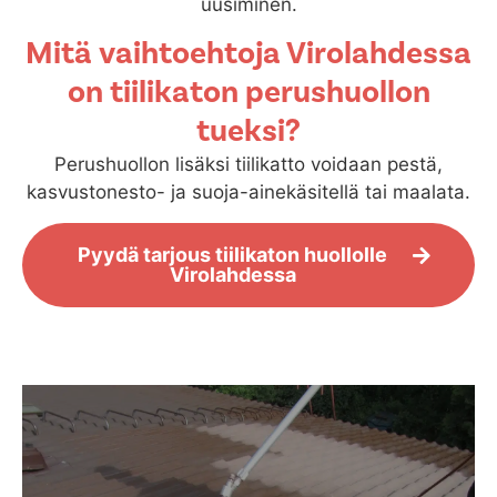
uusiminen.
Mitä vaihtoehtoja Virolahdessa
on tiilikaton perushuollon
tueksi?
Perushuollon lisäksi tiilikatto voidaan pestä,
kasvustonesto- ja suoja-ainekäsitellä tai maalata.
Pyydä tarjous tiilikaton huollolle
Virolahdessa