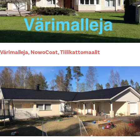
Värimalleja, NowoCoat, Tiilikattomaalit