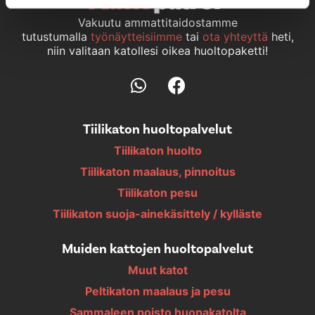
Vakuutu ammattitaidostamme
tutustumalla
työnäytteisiimme
tai
ota yhteyttä
heti,
niin valitaan katollesi oikea huoltopaketti!
Tiilikaton huoltopalvelut
Tiilikaton huolto
Tiilikaton maalaus, pinnoitus
Tiilikaton pesu
Tiilikaton suoja-ainekäsittely / kylläste
Muiden kattojen huoltopalvelut
Muut katot
Peltikaton maalaus ja pesu
Sammaleen poisto huopakatolta