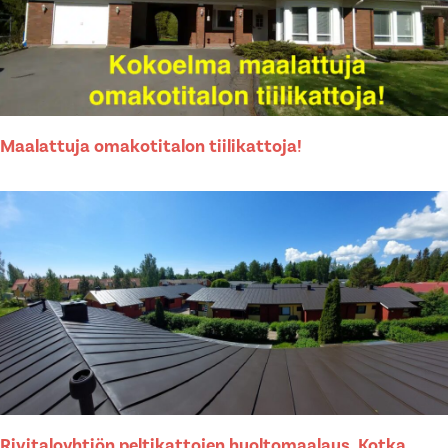
Maalattuja omakotitalon tiilikattoja!
Rivitaloyhtiön peltikattojen huoltomaalaus, Kotka,