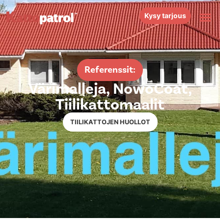
Kysy tarjous
Referenssit:
Värimalleja, NowoCoat,
Tiilikattomaalit
TIILIKATTOJEN HUOLLOT