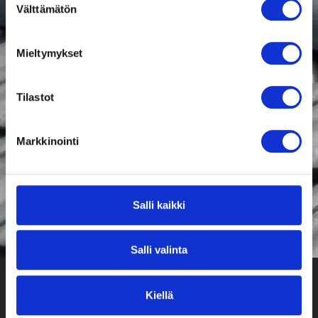
Välttämätön
valinta
Pyydä tarjous
Mieltymykset
kattohuoltopalveluistamme
Soita, lähetä Whatsapp-viesti tai lähetä
Tilastot
tarjouspyyntö
0400 866 067
Markkinointi
Lähetä tarjouspyyntö
Salli kaikki
Salli valinta
Kiellä